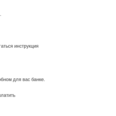
.
гаться инструкция
обном для вас банке
.
платить