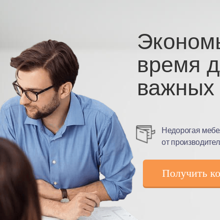
Эконом
время 
важных 
Недорогая мебе
от производите
Получить к