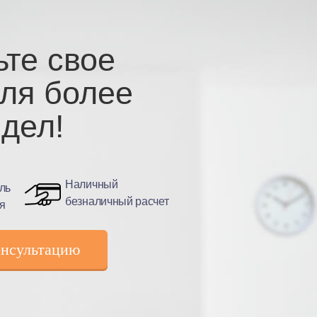
ьте свое
для более
дел!
Наличный
ль
безналичный расчет
ля
онсультацию